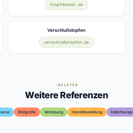
tropfdeckel.de
Verschlußstopfen
verschlußstopfen.de
RELATED
Weitere Referenzen
Kamel
Bildgröße
Verlobung
Heizölbestellung
Kältetherap