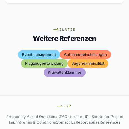
RELATED
Weitere Referenzen
Eventmanagement
Aufnahmeeinstellungen
Flugzeugentwicklung
Jugendkriminalität
Krawattenklammer
6.GP
Frequently Asked Questions (FAQ) for the URL Shortener Project
Imprint
Terms & Conditions
Contact Us
Report abuse
References