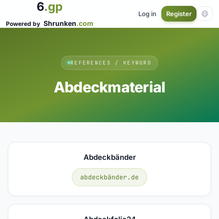
6
.gp
Log in
Register
Shrunken
.com
Powered by
REFERENCES / KEYWORD
Abdeckmaterial
Abdeckbänder
abdeckbänder.de