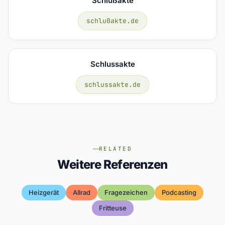
Schlußakte
schlußakte.de
Schlussakte
schlussakte.de
RELATED
Weitere Referenzen
Heizgerät
Allrad
Fragezeichen
Podcasting
Fritteuse