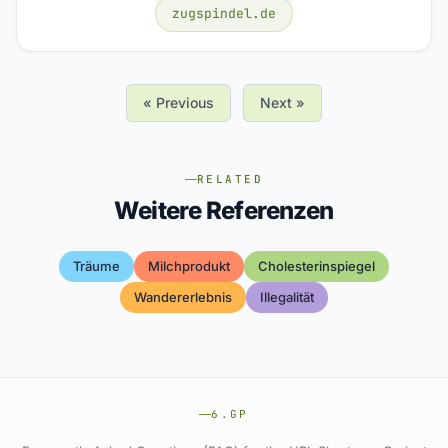
zugspindel.de
« Previous
Next »
RELATED
Weitere Referenzen
Träume
Milchprodukt
Cholesterinspiegel
Wandererlebnis
Illegalität
6.GP