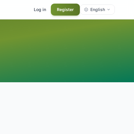
Log in
Register
English