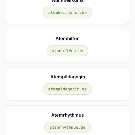
Atemheilkunst
atemheilkunst.de
Atemhilfen
atemhilfen.de
Atempädagogin
atempädagogin.de
Atemrhythmus
atemrhythmus.de