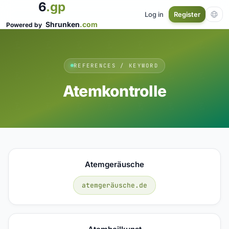
6
.gp
Log in
Register
Shrunken
.com
Powered by
REFERENCES / KEYWORD
Atemkontrolle
Atemgeräusche
atemgeräusche.de