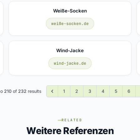
Weiße-Socken
weiße-socken.de
Wind-Jacke
wind-jacke.de
to
210
of
232
results
1
2
3
4
5
6
RELATED
Weitere Referenzen