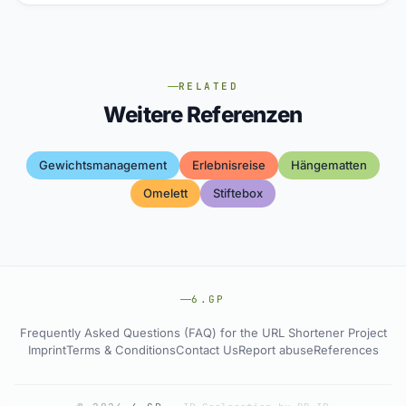
RELATED
Weitere Referenzen
Gewichtsmanagement
Erlebnisreise
Hängematten
Omelett
Stiftebox
6.GP
Frequently Asked Questions (FAQ) for the URL Shortener Project
Imprint
Terms & Conditions
Contact Us
Report abuse
References