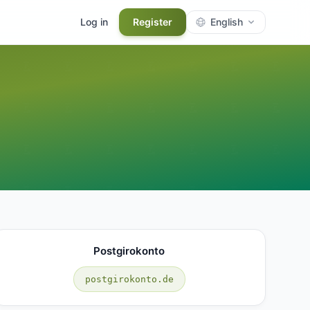
Log in
Register
English
Postgirokonto
postgirokonto.de