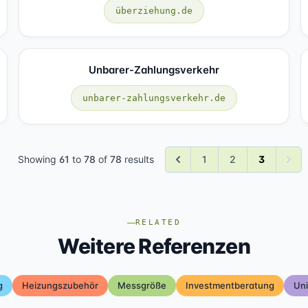
überziehung.de
Unbarer-Zahlungsverkehr
unbarer-zahlungsverkehr.de
Showing
61
to
78
of
78
results
1
2
3
RELATED
Weitere Referenzen
g
Heizungszubehör
Messgröße
Investmentberatung
Uni