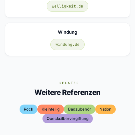
welligkeit.de
Windung
windung.de
RELATED
Weitere Referenzen
Rock
Kleinteilig
Badzubehör
Nation
Quecksilbervergiftung