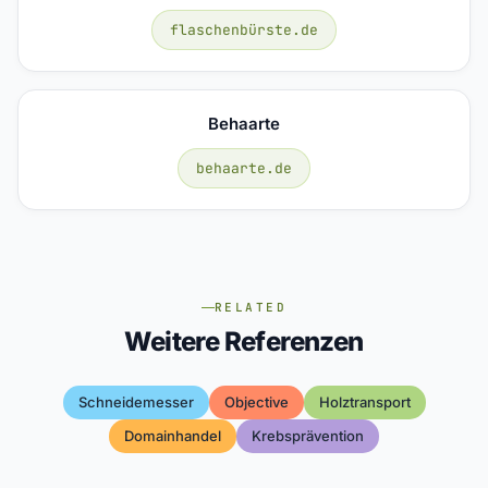
flaschenbürste.de
Behaarte
behaarte.de
RELATED
Weitere Referenzen
Schneidemesser
Objective
Holztransport
Domainhandel
Krebsprävention