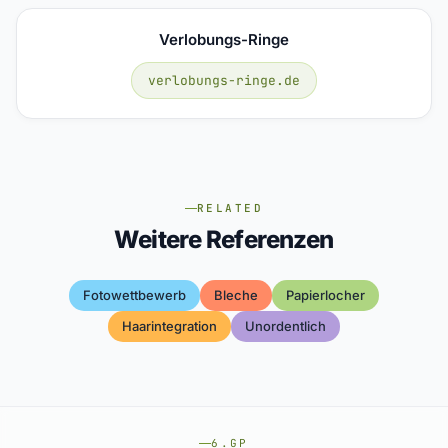
Verlobungs-Ringe
verlobungs-ringe.de
RELATED
Weitere Referenzen
Fotowettbewerb
Bleche
Papierlocher
Haarintegration
Unordentlich
6.GP