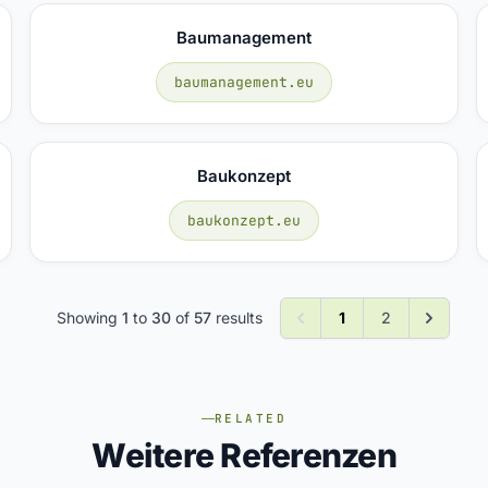
Baumanagement
baumanagement.eu
Baukonzept
baukonzept.eu
Showing
1
to
30
of
57
results
1
2
RELATED
Weitere Referenzen