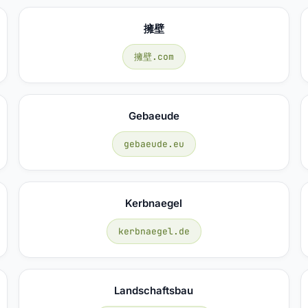
擁壁
擁壁.com
Gebaeude
gebaeude.eu
Kerbnaegel
kerbnaegel.de
Landschaftsbau