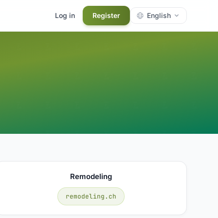
Log in
Register
English
Remodeling
remodeling.ch