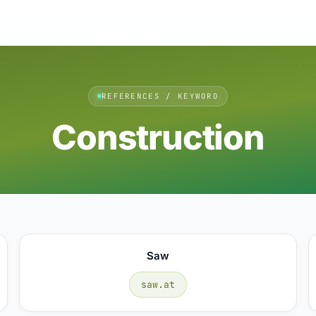
REFERENCES / KEYWORD
Construction
Saw
saw.at