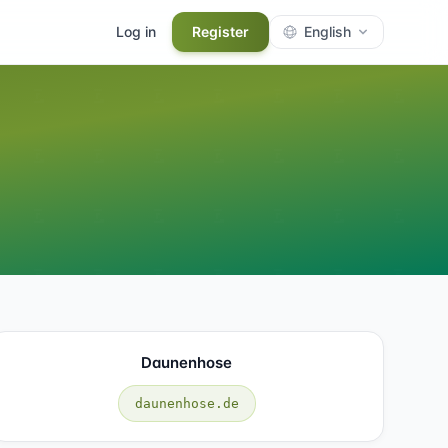
Log in
Register
English
Daunenhose
daunenhose.de