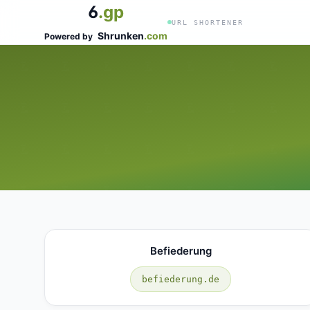
6
.gp
URL SHORTENER
Shrunken
.com
Powered by
Befiederung
befiederung.de