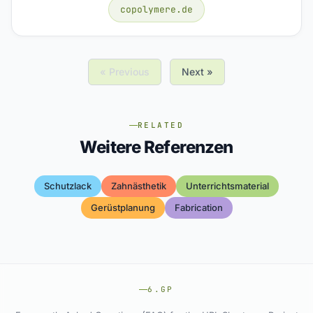
copolymere.de
« Previous
Next »
RELATED
Weitere Referenzen
Schutzlack
Zahnästhetik
Unterrichtsmaterial
Gerüstplanung
Fabrication
6.GP