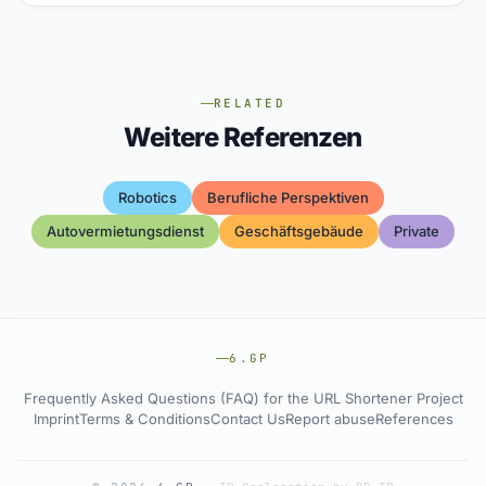
RELATED
Weitere Referenzen
Robotics
Berufliche Perspektiven
Autovermietungsdienst
Geschäftsgebäude
Private
6.GP
Frequently Asked Questions (FAQ) for the URL Shortener Project
Imprint
Terms & Conditions
Contact Us
Report abuse
References