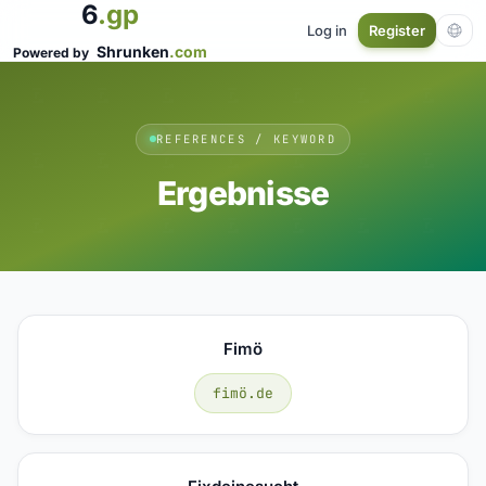
6
.gp
Log in
Register
Shrunken
.com
Powered by
REFERENCES / KEYWORD
Ergebnisse
Fimö
fimö.de