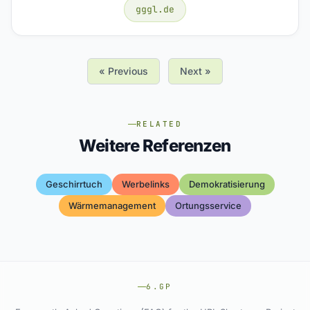
gggl.de
« Previous
Next »
RELATED
Weitere Referenzen
Geschirrtuch
Werbelinks
Demokratisierung
Wärmemanagement
Ortungsservice
6.GP