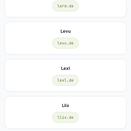
lerd.de
Levu
levu.de
Lexl
lexl.de
Llix
llix.de