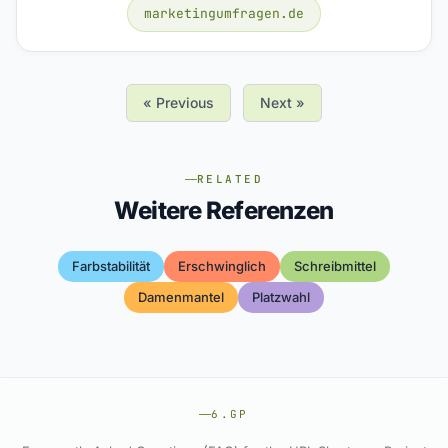
marketingumfragen.de
« Previous
Next »
RELATED
Weitere Referenzen
Farbstabilität
Erschwinglich
Schreibmittel
Damenmantel
Platzwahl
6.GP