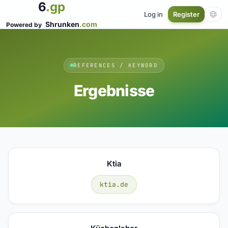
6
.gp
Log in
Register
Shrunken
.com
Powered by
REFERENCES / KEYWORD
Ergebnisse
Ktia
ktia.de