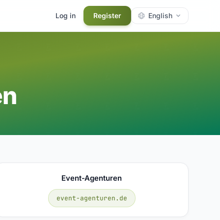
Log in
Register
English
en
Event-Agenturen
event-agenturen.de