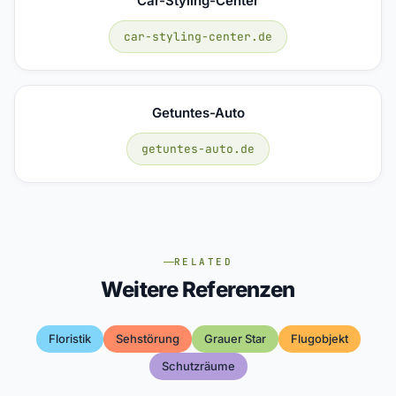
Car-Styling-Center
car-styling-center.de
Getuntes-Auto
getuntes-auto.de
RELATED
Weitere Referenzen
Floristik
Sehstörung
Grauer Star
Flugobjekt
Schutzräume