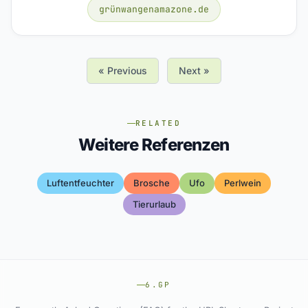
grünwangenamazone.de
« Previous
Next »
RELATED
Weitere Referenzen
Luftentfeuchter
Brosche
Ufo
Perlwein
Tierurlaub
6.GP