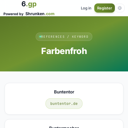
6
.gp
Log in
Register
Shrunken
.com
Powered by
REFERENCES / KEYWORD
Farbenfroh
Buntentor
buntentor.de