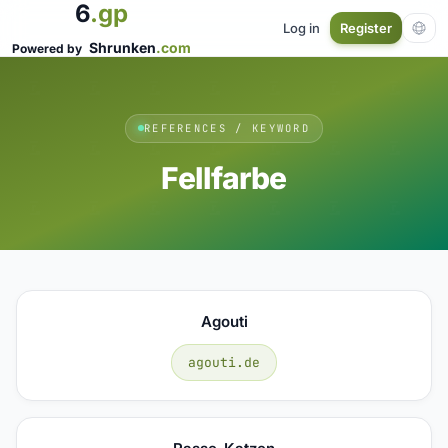
6
.gp
Log in
Register
Shrunken
.com
Powered by
REFERENCES / KEYWORD
Fellfarbe
Agouti
agouti.de