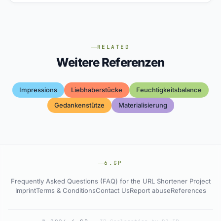
RELATED
Weitere Referenzen
Impressions
Liebhaberstücke
Feuchtigkeitsbalance
Gedankenstütze
Materialisierung
6.GP
Frequently Asked Questions (FAQ) for the URL Shortener Project
Imprint
Terms & Conditions
Contact Us
Report abuse
References