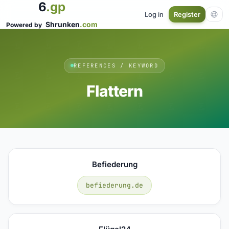
6
.gp
Log in
Register
Shrunken
.com
Powered by
REFERENCES / KEYWORD
Flattern
Befiederung
befiederung.de