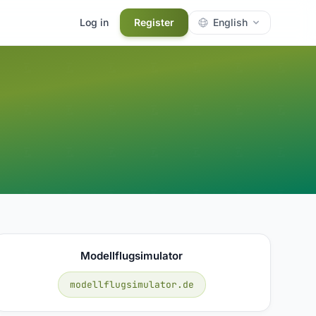
Log in
Register
English
Modellflugsimulator
modellflugsimulator.de