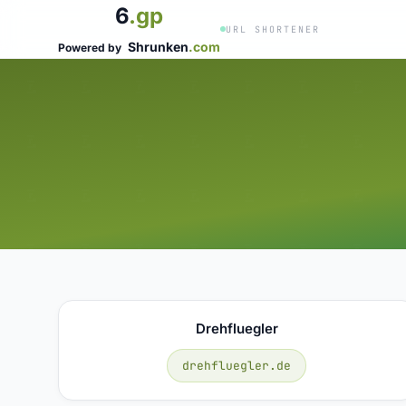
6
.gp
URL SHORTENER
Shrunken
.com
Powered by
Drehfluegler
drehfluegler.de