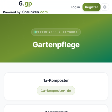
6
.gp
Log in
Register
Shrunken
.com
Powered by
REFERENCES / KEYWORD
Gartenpflege
1a-Komposter
1a-komposter.de