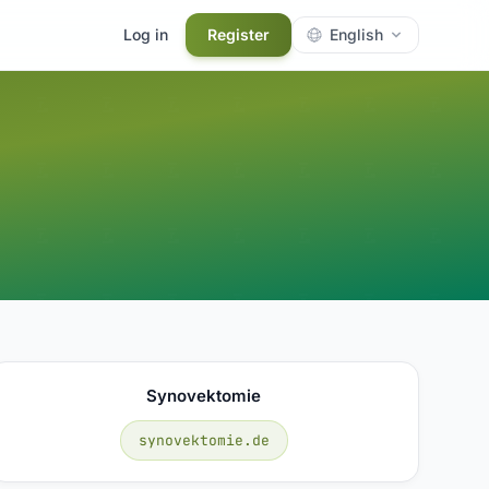
Log in
Register
English
Synovektomie
synovektomie.de