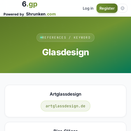
6
.gp
Log in
Register
Shrunken
.com
Powered by
REFERENCES / KEYWORD
Glasdesign
Artglassdesign
artglassdesign.de