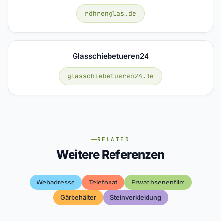
röhrenglas.de
Glasschiebetueren24
glasschiebetueren24.de
RELATED
Weitere Referenzen
Webadresse
Telefonat
Erwachsenenfilm
Gärbehälter
Steinverkleidung