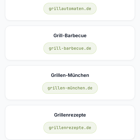
grillautomaten.de
Grill-Barbecue
grill-barbecue.de
Grillen-München
grillen-münchen.de
Grillenrezepte
grillenrezepte.de