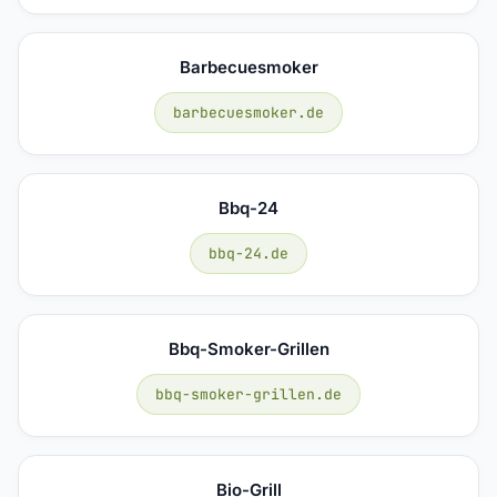
Barbecuesmoker
barbecuesmoker.de
Bbq-24
bbq-24.de
Bbq-Smoker-Grillen
bbq-smoker-grillen.de
Bio-Grill