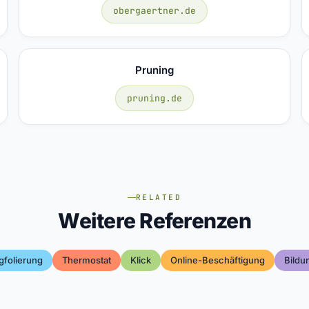
obergaertner.de
Pruning
pruning.de
RELATED
Weitere Referenzen
gfolierung
Thermostat
Klick
Online-Beschäftigung
Bildu