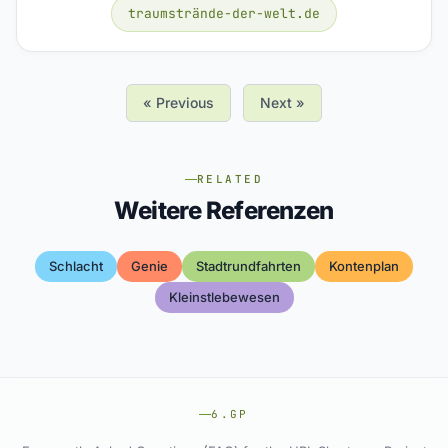
traumstrände-der-welt.de
« Previous
Next »
RELATED
Weitere Referenzen
Schlacht
Genie
Stadtrundfahrten
Kontenplan
Kleinstlebewesen
6.GP