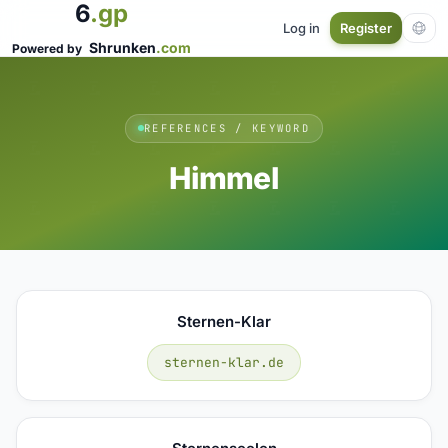
6
.gp
Log in
Register
Shrunken
.com
Powered by
REFERENCES / KEYWORD
Himmel
Sternen-Klar
sternen-klar.de