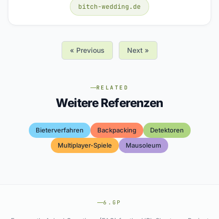
bitch-wedding.de
« Previous
Next »
RELATED
Weitere Referenzen
Bieterverfahren
Backpacking
Detektoren
Multiplayer-Spiele
Mausoleum
6.GP