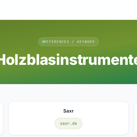
REFERENCES / KEYWORD
Holzblasinstrument
Saxr
saxr.de