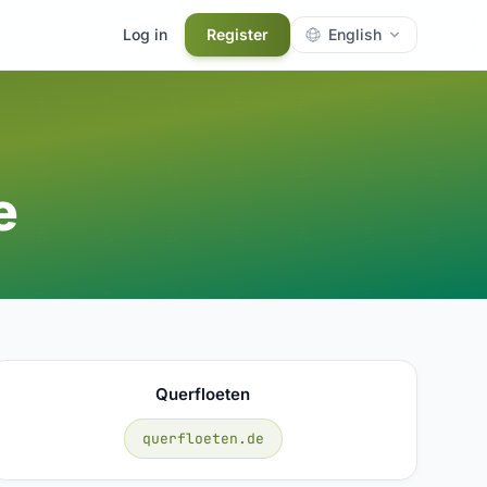
Log in
Register
English
e
Querfloeten
querfloeten.de