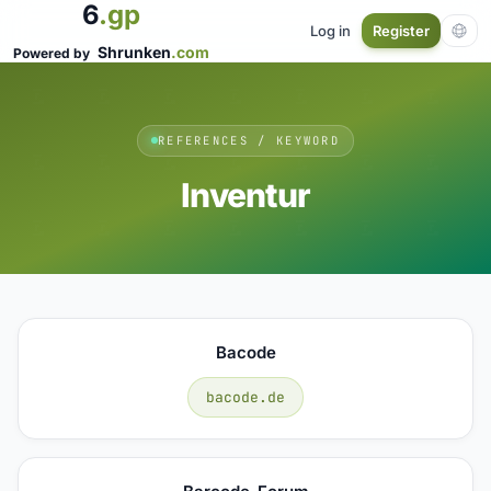
6
.gp
Log in
Register
Shrunken
.com
Powered by
REFERENCES / KEYWORD
Inventur
Bacode
bacode.de