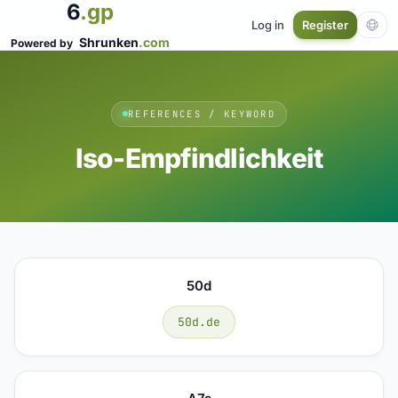
6
.gp
Log in
Register
Shrunken
.com
Powered by
REFERENCES / KEYWORD
Iso-Empfindlichkeit
50d
50d.de