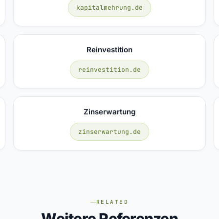
kapitalmehrung.de
Reinvestition
reinvestition.de
Zinserwartung
zinserwartung.de
RELATED
Weitere Referenzen