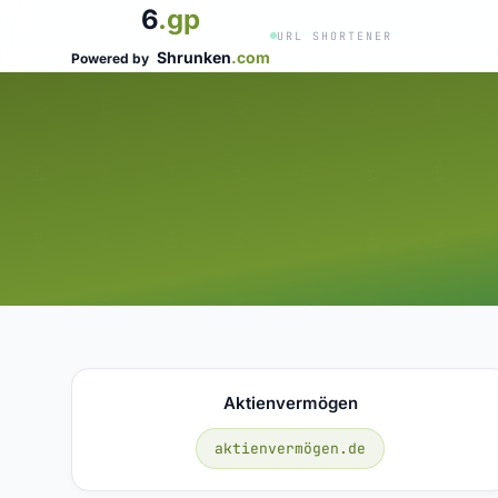
6
.gp
URL SHORTENER
Shrunken
.com
Powered by
Aktienvermögen
aktienvermögen.de