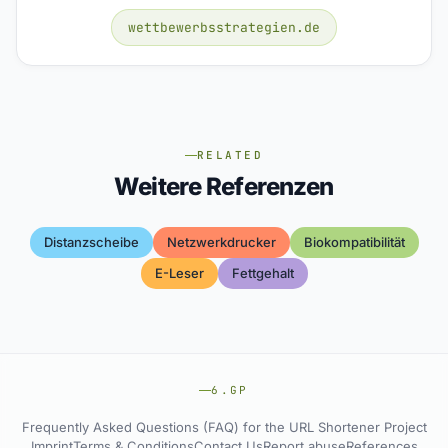
wettbewerbsstrategien.de
RELATED
Weitere Referenzen
Distanzscheibe
Netzwerkdrucker
Biokompatibilität
E-Leser
Fettgehalt
6.GP
Frequently Asked Questions (FAQ) for the URL Shortener Project
Imprint
Terms & Conditions
Contact Us
Report abuse
References