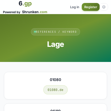
6
.gp
Log in
Register
Shrunken
.com
Powered by
REFERENCES / KEYWORD
Lage
01080
01080.de