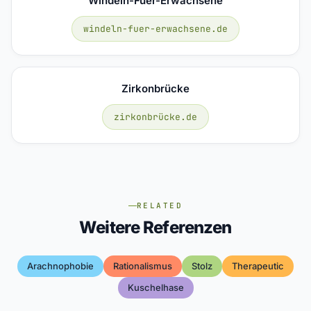
Windeln-Fuer-Erwachsene
windeln-fuer-erwachsene.de
Zirkonbrücke
zirkonbrücke.de
RELATED
Weitere Referenzen
Arachnophobie
Rationalismus
Stolz
Therapeutic
Kuschelhase