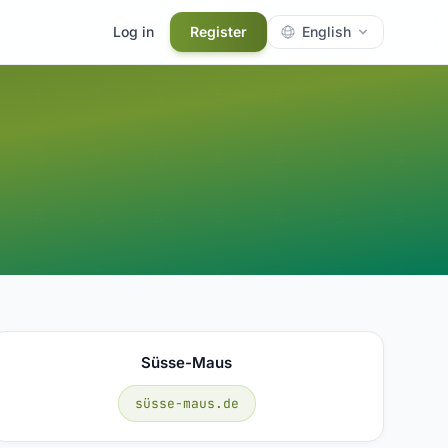
Log in
Register
English
Süsse-Maus
süsse-maus.de