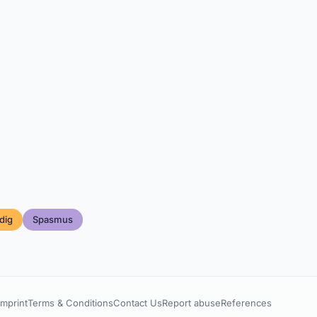
dig
Spasmus
Imprint
Terms & Conditions
Contact Us
Report abuse
References