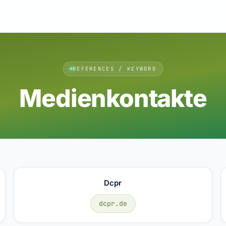
REFERENCES / KEYWORD
Medienkontakte
Dcpr
dcpr.de