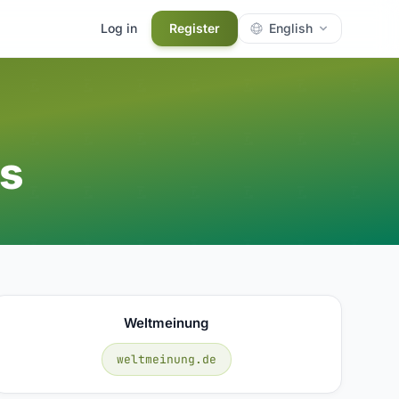
Log in
Register
English
s
Weltmeinung
weltmeinung.de