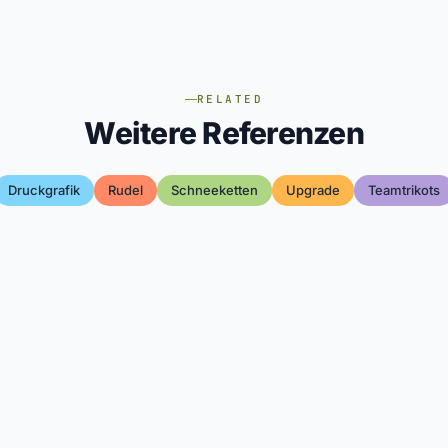
RELATED
Weitere Referenzen
Druckgrafik
Rudel
Schneeketten
Upgrade
Teamtrikots