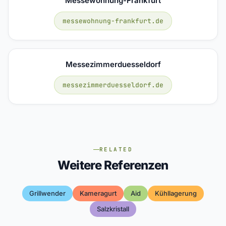
Messewohnung-Frankfurt
messewohnung-frankfurt.de
Messezimmerduesseldorf
messezimmerduesseldorf.de
RELATED
Weitere Referenzen
Grillwender
Kameragurt
Aid
Kühllagerung
Salzkristall