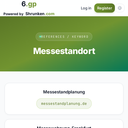
6
.gp
Log in
Register
Shrunken
.com
Powered by
REFERENCES / KEYWORD
Messestandort
Messestandplanung
messestandplanung.de