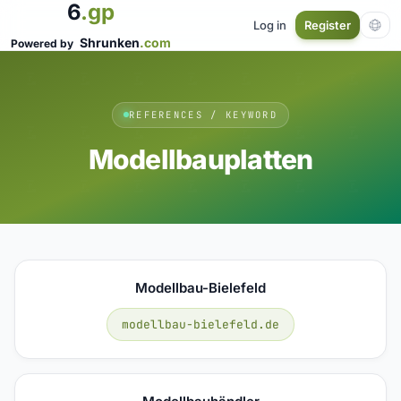
6
.gp
Log in
Register
Shrunken
.com
Powered by
REFERENCES / KEYWORD
Modellbauplatten
Modellbau-Bielefeld
modellbau-bielefeld.de