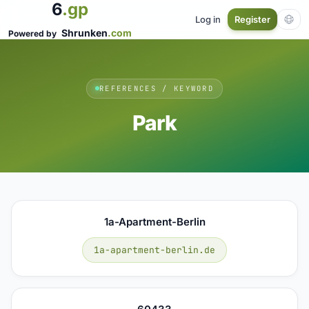
6
.gp
Log in
Register
Shrunken
.com
Powered by
REFERENCES / KEYWORD
Park
1a-Apartment-Berlin
1a-apartment-berlin.de