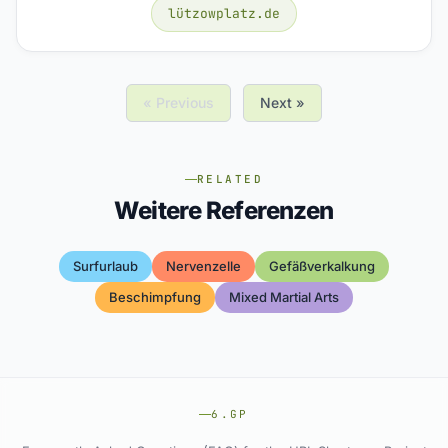
lützowplatz.de
« Previous
Next »
RELATED
Weitere Referenzen
Surfurlaub
Nervenzelle
Gefäßverkalkung
Beschimpfung
Mixed Martial Arts
6.GP