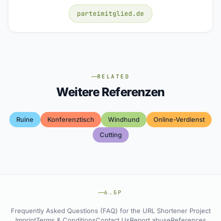
parteimitglied.de
RELATED
Weitere Referenzen
Ruine
Konferenztisch
Windhund
Online-Verdienst
Cutting
6.GP
Frequently Asked Questions (FAQ) for the URL Shortener Project
Imprint
Terms & Conditions
Contact Us
Report abuse
References