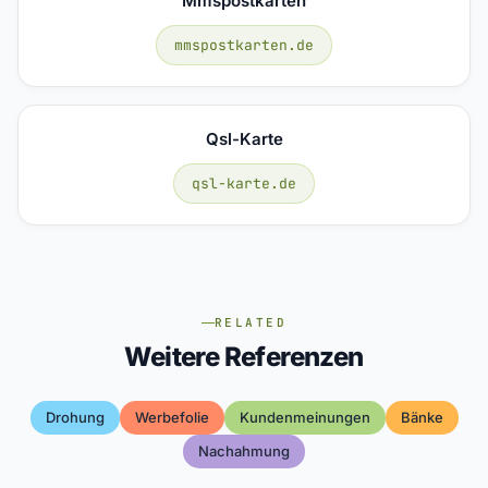
Mmspostkarten
mmspostkarten.de
Qsl-Karte
qsl-karte.de
RELATED
Weitere Referenzen
Drohung
Werbefolie
Kundenmeinungen
Bänke
Nachahmung