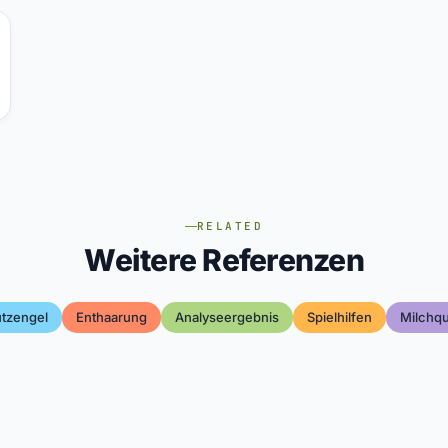
RELATED
Weitere Referenzen
tzengel
Enthaarung
Analyseergebnis
Spielhilfen
Milchqua