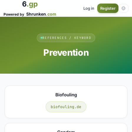
6
.gp
Log in
Register
Shrunken
.com
Powered by
REFERENCES / KEYWORD
Prevention
Biofouling
biofouling.de