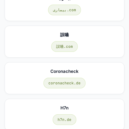
بیماری.com
誤嚥
誤嚥.com
Coronacheck
coronacheck.de
H7n
h7n.de