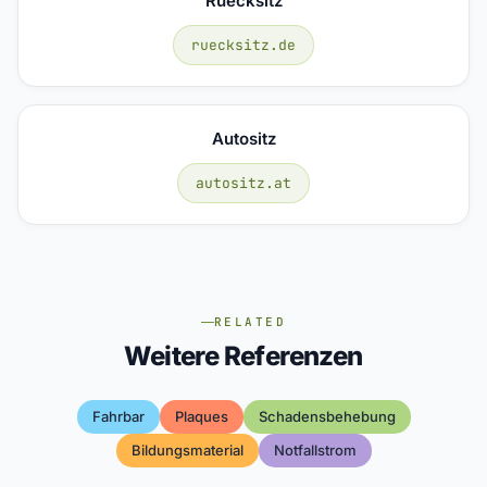
Ruecksitz
ruecksitz.de
Autositz
autositz.at
RELATED
Weitere Referenzen
Fahrbar
Plaques
Schadensbehebung
Bildungsmaterial
Notfallstrom